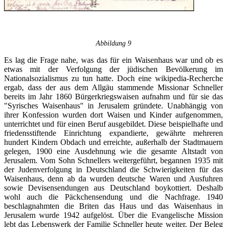
Abbildung 9
Es lag die Frage nahe, was das für ein Waisenhaus war und ob es
etwas mit der Verfolgung der jüdischen Bevölkerung im
Nationalsozialismus zu tun hatte. Doch eine wikipedia-Recherche
ergab, dass der aus dem Allgäu stammende Missionar Schneller
bereits im Jahr 1860 Bürgerkriegswaisen aufnahm und für sie das
"Syrisches Waisenhaus" in Jerusalem gründete. Unabhängig von
ihrer Konfession wurden dort Waisen und Kinder aufgenommen,
unterrichtet und für einen Beruf ausgebildet. Diese beispielhafte und
friedensstiftende Einrichtung expandierte, gewährte mehreren
hundert Kindern Obdach und erreichte, außerhalb der Stadtmauern
gelegen, 1900 eine Ausdehnung wie die gesamte Altstadt von
Jerusalem. Vom Sohn Schnellers weitergeführt, begannen 1935 mit
der Judenverfolgung in Deutschland die Schwierigkeiten für das
Waisenhaus, denn ab da wurden deutsche Waren und Ausfuhren
sowie Devisensendungen aus Deutschland boykottiert. Deshalb
wohl auch die Päckchensendung und die Nachfrage. 1940
beschlagnahmten die Briten das Haus und das Waisenhaus in
Jerusalem wurde 1942 aufgelöst. Über die Evangelische Mission
lebt das Lebenswerk der Familie Schneller heute weiter. Der Beleg