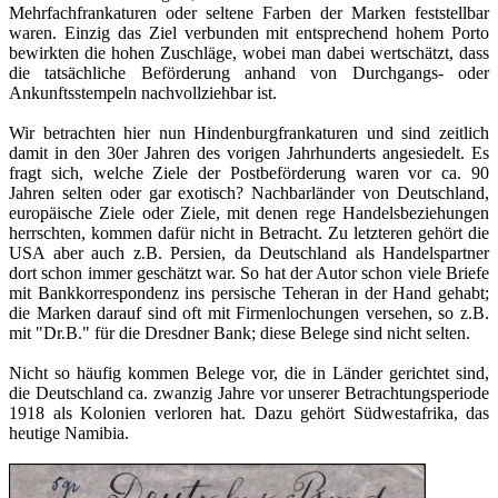
Mehrfachfrankaturen oder seltene Farben der Marken feststellbar
waren. Einzig das Ziel verbunden mit entsprechend hohem Porto
bewirkten die hohen Zuschläge, wobei man dabei wertschätzt, dass
die tatsächliche Beförderung anhand von Durchgangs- oder
Ankunftsstempeln nachvollziehbar ist.
Wir betrachten hier nun Hindenburgfrankaturen und sind zeitlich
damit in den 30er Jahren des vorigen Jahrhunderts angesiedelt. Es
fragt sich, welche Ziele der Postbeförderung waren vor ca. 90
Jahren selten oder gar exotisch? Nachbarländer von Deutschland,
europäische Ziele oder Ziele, mit denen rege Handelsbeziehungen
herrschten, kommen dafür nicht in Betracht. Zu letzteren gehört die
USA aber auch z.B. Persien, da Deutschland als Handelspartner
dort schon immer geschätzt war. So hat der Autor schon viele Briefe
mit Bankkorrespondenz ins persische Teheran in der Hand gehabt;
die Marken darauf sind oft mit Firmenlochungen versehen, so z.B.
mit "Dr.B." für die Dresdner Bank; diese Belege sind nicht selten.
Nicht so häufig kommen Belege vor, die in Länder gerichtet sind,
die Deutschland ca. zwanzig Jahre vor unserer Betrachtungsperiode
1918 als Kolonien verloren hat. Dazu gehört Südwestafrika, das
heutige Namibia.