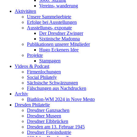
3000. Sitzung
Vereins- wanderung
Aktivitäten
Unsere Sammelgebiete
Erfolge bei Ausstellungen
Ausstellungs- exponate
Der Dresdner Zwinger
Sixtinische Madonna
Publikationen unserer Mitglieder
Hugo Eckeners Idee
Projekte
Stampagen
Videos & Podcast
Firmenlochungen
Social Philately
Sächsische Schwärzungen
Fälschungen aus Nachdrucken
Archiv
Biathlon-WM 2024 in Nove Mesto
Dresden Philatelie
Dresdner Ganzsachen
Dresdner Museen
Dresdner Elbbrücken
Dresden am 13. Februar 1945
Dresdner Fotoindustrie