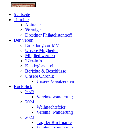
Startseite
Termine
Aktuelles
Vorträge
Dresdner Philatelistentreff
Der Verein
Einladung zur MV
Unsere Mitglieder
Mitglied werden
77er-Info
Katalogbestand
Berichte & Beschlüsse
Unsere Chronik
Unsere Vorsitzenden
Rückblick
2025
Vereins- wanderung
2024
Weihnachtsfeier
Vereins- wanderung
2023
Tag der Briefmarke
Vereins- wanderung