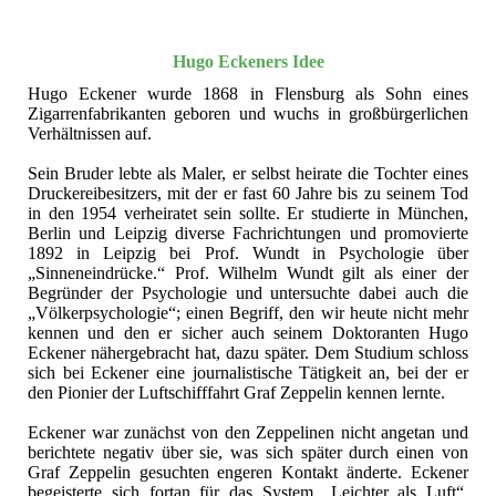
Hugo Eckeners Idee
Hugo Eckener wurde 1868 in Flensburg als Sohn eines
Zigarrenfabrikanten geboren und wuchs in großbürgerlichen
Verhältnissen auf.
Sein Bruder lebte als Maler, er selbst heirate die Tochter eines
Druckereibesitzers, mit der er fast 60 Jahre bis zu seinem Tod
in den 1954 verheiratet sein sollte. Er studierte in München,
Berlin und Leipzig diverse Fachrichtungen und promovierte
1892 in Leipzig bei Prof. Wundt in Psychologie über
„Sinneneindrücke.“ Prof. Wilhelm Wundt gilt als einer der
Begründer der Psychologie und untersuchte dabei auch die
„Völkerpsychologie“; einen Begriff, den wir heute nicht mehr
kennen und den er sicher auch seinem Doktoranten Hugo
Eckener nähergebracht hat, dazu später. Dem Studium schloss
sich bei Eckener eine journalistische Tätigkeit an, bei der er
den Pionier der Luftschifffahrt Graf Zeppelin kennen lernte.
Eckener war zunächst von den Zeppelinen nicht angetan und
berichtete negativ über sie, was sich später durch einen von
Graf Zeppelin gesuchten engeren Kontakt änderte. Eckener
begeisterte sich fortan für das System „Leichter als Luft“,