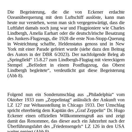
Die Begeisterung, die die von Eckener erdachte
Ozeanüberquerung mit dem Luftschiff auslöste, kann man
heute nur verstehen, wenn man sich vergegenwärtigt, dass die
Luftfahrt damals noch jung war und Flugpioniere wie Charles
Lindbergh, Amelia Earhart oder die deutsch/irische Besatzung
des Junkers-Flugzeugs, die 1928 die erste Non-Stopp-Querung
in Westrichtung schaffte, Heldenstatus genoss und in New
York mit einer Parade gefeiert wurde (siehe dazu den Beitrag
des Autors in der DBR 6/2023). Der nachfolgende Beleg ab
„Springfield“ 15.8.27 zum Lindbergh-Flugtag mit viereckigem
Stempel „Befördert in einem Postflugzeug, das Oberst
Lindbergh begleitete“, verdeutlicht gut diese Begeisterung
(Abb 8).
Folgend nun ein Sonderumschlag aus „Philadelphia“ vom
Oktober 1933 zum „Zeppelintag“ anlässlich der Ankunft von
LZ 127 zur Weltausstellung in Chicago 1933. Der Umschlag
spricht ehrerbietig dem Kapitän des „Graf Zeppelin“ Dr. Hugo
Eckener einen offiziellen Willkommensgruß aus und zeigt
damit das Renommee, das dieser auch ein Jahrzehnt nach der
Überführungsfahrt des „Friedensengels“ LZ 126 in den USA
weiter geniest (Abb 9).