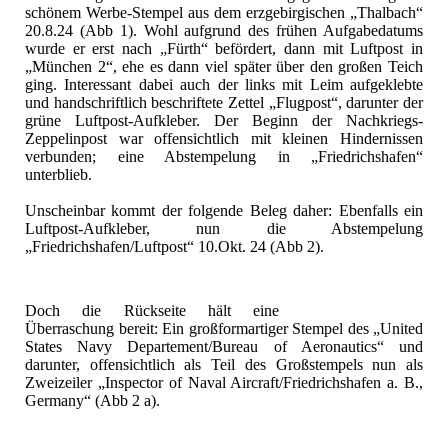
schönem Werbe-Stempel aus dem erzgebirgischen „Thalbach“
20.8.24 (Abb 1). Wohl aufgrund des frühen Aufgabedatums
wurde er erst nach „Fürth“ befördert, dann mit Luftpost in
„München 2“, ehe es dann viel später über den großen Teich
ging. Interessant dabei auch der links mit Leim aufgeklebte
und handschriftlich beschriftete Zettel „Flugpost“, darunter der
grüne Luftpost-Aufkleber. Der Beginn der Nachkriegs-
Zeppelinpost war offensichtlich mit kleinen Hindernissen
verbunden; eine Abstempelung in „Friedrichshafen“
unterblieb.
Unscheinbar kommt der folgende Beleg daher: Ebenfalls ein
Luftpost-Aufkleber, nun die Abstempelung
„Friedrichshafen/Luftpost“ 10.Okt. 24 (Abb 2).
Doch die Rückseite hält eine
Überraschung bereit: Ein großformartiger Stempel des „United
States Navy Departement/Bureau of Aeronautics“ und
darunter, offensichtlich als Teil des Großstempels nun als
Zweizeiler „Inspector of Naval Aircraft/Friedrichshafen a. B.,
Germany“ (Abb 2 a).