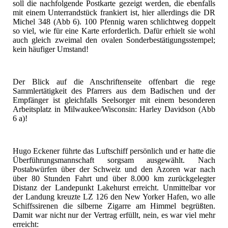
soll die nachfolgende Postkarte gezeigt werden, die ebenfalls
mit einem Unterrandstück frankiert ist, hier allerdings die DR
Michel 348 (Abb 6). 100 Pfennig waren schlichtweg doppelt
so viel, wie für eine Karte erforderlich. Dafür erhielt sie wohl
auch gleich zweimal den ovalen Sonderbestätigungsstempel;
kein häufiger Umstand!
Der Blick auf die Anschriftenseite offenbart die rege
Sammlertätigkeit des Pfarrers aus dem Badischen und der
Empfänger ist gleichfalls Seelsorger mit einem besonderen
Arbeitsplatz in Milwaukee/Wisconsin: Harley Davidson (Abb
6 a)!
Hugo Eckener führte das Luftschiff persönlich und er hatte die
Überführungsmannschaft sorgsam ausgewählt. Nach
Postabwürfen über der Schweiz und den Azoren war nach
über 80 Stunden Fahrt und über 8.000 km zurückgelegter
Distanz der Landepunkt Lakehurst erreicht. Unmittelbar vor
der Landung kreuzte LZ 126 den New Yorker Hafen, wo alle
Schiffssirenen die silberne Zigarre am Himmel begrüßten.
Damit war nicht nur der Vertrag erfüllt, nein, es war viel mehr
erreicht: