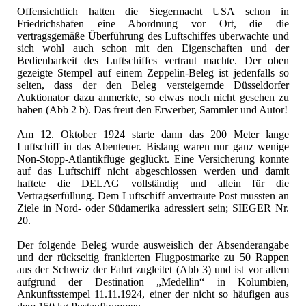
Offensichtlich hatten die Siegermacht USA schon in
Friedrichshafen eine Abordnung vor Ort, die die
vertragsgemäße Überführung des Luftschiffes überwachte und
sich wohl auch schon mit den Eigenschaften und der
Bedienbarkeit des Luftschiffes vertraut machte. Der oben
gezeigte Stempel auf einem Zeppelin-Beleg ist jedenfalls so
selten, dass der den Beleg versteigernde Düsseldorfer
Auktionator dazu anmerkte, so etwas noch nicht gesehen zu
haben (Abb 2 b). Das freut den Erwerber, Sammler und Autor!
Am 12. Oktober 1924 starte dann das 200 Meter lange
Luftschiff in das Abenteuer. Bislang waren nur ganz wenige
Non-Stopp-Atlantikflüge geglückt. Eine Versicherung konnte
auf das Luftschiff nicht abgeschlossen werden und damit
haftete die DELAG vollständig und allein für die
Vertragserfüllung. Dem Luftschiff anvertraute Post mussten an
Ziele in Nord- oder Südamerika adressiert sein; SIEGER Nr.
20.
Der folgende Beleg wurde ausweislich der Absenderangabe
und der rückseitig frankierten Flugpostmarke zu 50 Rappen
aus der Schweiz der Fahrt zugleitet (Abb 3) und ist vor allem
aufgrund der Destination „Medellin“ in Kolumbien,
Ankunftsstempel 11.11.1924, einer der nicht so häufigen aus