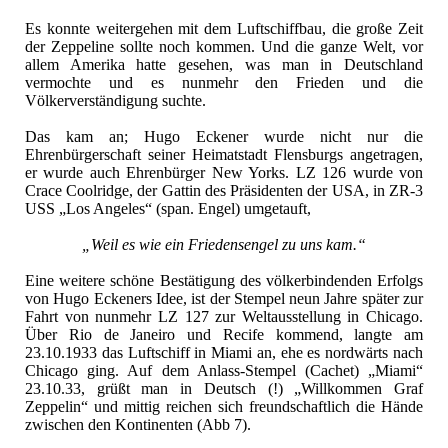
Es konnte weitergehen mit dem Luftschiffbau, die große Zeit
der Zeppeline sollte noch kommen. Und die ganze Welt, vor
allem Amerika hatte gesehen, was man in Deutschland
vermochte und es nunmehr den Frieden und die
Völkerverständigung suchte.
Das kam an; Hugo Eckener wurde nicht nur die
Ehrenbürgerschaft seiner Heimatstadt Flensburgs angetragen,
er wurde auch Ehrenbürger New Yorks. LZ 126 wurde von
Crace Coolridge, der Gattin des Präsidenten der USA, in ZR-3
USS „Los Angeles“ (span. Engel) umgetauft,
„Weil es wie ein Friedensengel zu uns kam.“
Eine weitere schöne Bestätigung des völkerbindenden Erfolgs
von Hugo Eckeners Idee, ist der Stempel neun Jahre später zur
Fahrt von nunmehr LZ 127 zur Weltausstellung in Chicago.
Über Rio de Janeiro und Recife kommend, langte am
23.10.1933 das Luftschiff in Miami an, ehe es nordwärts nach
Chicago ging. Auf dem Anlass-Stempel (Cachet) „Miami“
23.10.33, grüßt man in Deutsch (!) „Willkommen Graf
Zeppelin“ und mittig reichen sich freundschaftlich die Hände
zwischen den Kontinenten (Abb 7).