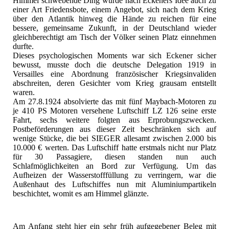
Himmel schwebende Ding würde nach Eckeners Idee auch zu
einer Art Friedensbote, einem Angebot, sich nach dem Krieg
über den Atlantik hinweg die Hände zu reichen für eine
bessere, gemeinsame Zukunft, in der Deutschland wieder
gleichberechtigt am Tisch der Völker seinen Platz einnehmen
durfte.
Dieses psychologischen Moments war sich Eckener sicher
bewusst, musste doch die deutsche Delegation 1919 in
Versailles eine Abordnung französischer Kriegsinvaliden
abschreiten, deren Gesichter vom Krieg grausam entstellt
waren.
Am 27.8.1924 absolvierte das mit fünf Maybach-Motoren zu
je 410 PS Motoren versehene Luftschiff LZ 126 seine erste
Fahrt, sechs weitere folgten aus Erprobungszwecken.
Postbeförderungen aus dieser Zeit beschränken sich auf
wenige Stücke, die bei SIEGER allesamt zwischen 2.000 bis
10.000 € werten. Das Luftschiff hatte erstmals nicht nur Platz
für 30 Passagiere, diesen standen nun auch
Schlafmöglichkeiten an Bord zur Verfügung. Um das
Aufheizen der Wasserstofffüllung zu verringern, war die
Außenhaut des Luftschiffes nun mit Aluminiumpartikeln
beschichtet, womit es am Himmel glänzte.
Am Anfang steht hier ein sehr früh aufgegebener Beleg mit