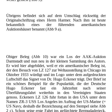
Übrigens befindet sich auf dem Umschlag rückseitig der
Originalschriftzug eines Herrn Harmer. Nach ihm ist heute
bekanntlich eines der führenden amerikanischen
Auktionshäuser benannt (Abb 9 a).
Obiger Beleg (Abb 10) war ein Los der AAK-Auktion
Darmstadt und nun neu in der kleinen Sammlung des Autors.
Er wird hier abgebildet, weil er ein amerikanischer Beleg ist,
der den Besuch von LZ 127 zur Weltausstellung in Chicago im
Oktober 1933 würdigt und im Logo unter dem aufgedruckten
Luftschiff das Signet von Dr. Hugo Eckener trägt. Der Brief ist
ein schönes Beispiel für die Popularität, die der Deutsche
Hugo Eckener fast ein Jahrzehnt nach seiner
Überführungsfahrt weiterhin in den Vereinigten Staaten
genoss. Eckeners LZ 126 fuhr fortan in den USA unter dem
Namen ZR-3 USS Los Angeles im Auftrag der US-Marine (=
US Navy, deshalb die Bezeichnung auf den Stempel siehe Abb
2 c). Schon seine erste Fahrt ins gefürchtete Bermudadreieck,