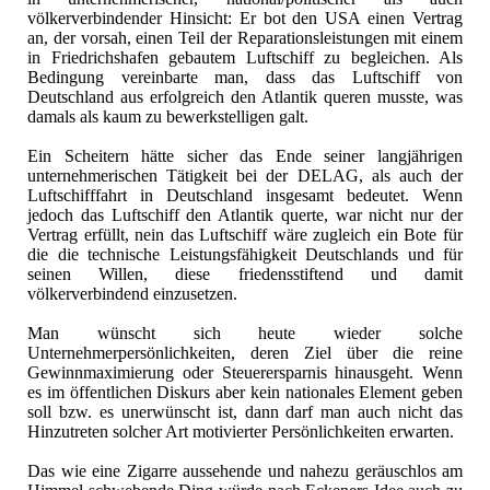
völkerverbindender Hinsicht: Er bot den USA einen Vertrag
an, der vorsah, einen Teil der Reparationsleistungen mit einem
in Friedrichshafen gebautem Luftschiff zu begleichen. Als
Bedingung vereinbarte man, dass das Luftschiff von
Deutschland aus erfolgreich den Atlantik queren musste, was
damals als kaum zu bewerkstelligen galt.
Ein Scheitern hätte sicher das Ende seiner langjährigen
unternehmerischen Tätigkeit bei der DELAG, als auch der
Luftschifffahrt in Deutschland insgesamt bedeutet. Wenn
jedoch das Luftschiff den Atlantik querte, war nicht nur der
Vertrag erfüllt, nein das Luftschiff wäre zugleich ein Bote für
die die technische Leistungsfähigkeit Deutschlands und für
seinen Willen, diese friedensstiftend und damit
völkerverbindend einzusetzen.
Man wünscht sich heute wieder solche
Unternehmerpersönlichkeiten, deren Ziel über die reine
Gewinnmaximierung oder Steuerersparnis hinausgeht. Wenn
es im öffentlichen Diskurs aber kein nationales Element geben
soll bzw. es unerwünscht ist, dann darf man auch nicht das
Hinzutreten solcher Art motivierter Persönlichkeiten erwarten.
Das wie eine Zigarre aussehende und nahezu geräuschlos am