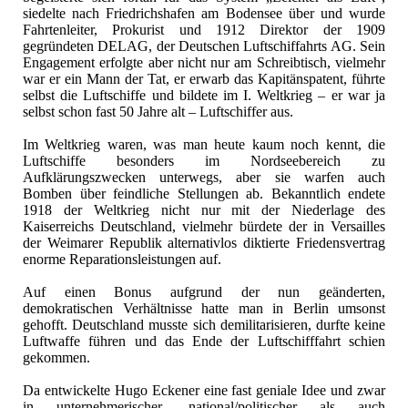
siedelte nach Friedrichshafen am Bodensee über und wurde
Fahrtenleiter, Prokurist und 1912 Direktor der 1909
gegründeten DELAG, der Deutschen Luftschiffahrts AG. Sein
Engagement erfolgte aber nicht nur am Schreibtisch, vielmehr
war er ein Mann der Tat, er erwarb das Kapitänspatent, führte
selbst die Luftschiffe und bildete im I. Weltkrieg – er war ja
selbst schon fast 50 Jahre alt – Luftschiffer aus.
Im Weltkrieg waren, was man heute kaum noch kennt, die
Luftschiffe besonders im Nordseebereich zu
Aufklärungszwecken unterwegs, aber sie warfen auch
Bomben über feindliche Stellungen ab. Bekanntlich endete
1918 der Weltkrieg nicht nur mit der Niederlage des
Kaiserreichs Deutschland, vielmehr bürdete der in Versailles
der Weimarer Republik alternativlos diktierte Friedensvertrag
enorme Reparationsleistungen auf.
Auf einen Bonus aufgrund der nun geänderten,
demokratischen Verhältnisse hatte man in Berlin umsonst
gehofft. Deutschland musste sich demilitarisieren, durfte keine
Luftwaffe führen und das Ende der Luftschifffahrt schien
gekommen.
Da entwickelte Hugo Eckener eine fast geniale Idee und zwar
in unternehmerischer, national/politischer als auch