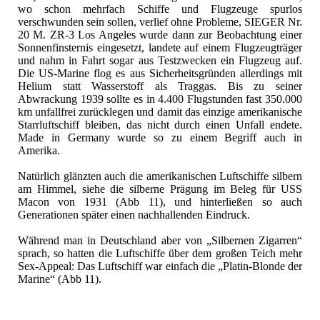
wo schon mehrfach Schiffe und Flugzeuge spurlos
verschwunden sein sollen, verlief ohne Probleme, SIEGER Nr.
20 M. ZR-3 Los Angeles wurde dann zur Beobachtung einer
Sonnenfinsternis eingesetzt, landete auf einem Flugzeugträger
und nahm in Fahrt sogar aus Testzwecken ein Flugzeug auf.
Die US-Marine flog es aus Sicherheitsgründen allerdings mit
Helium statt Wasserstoff als Traggas. Bis zu seiner
Abwrackung 1939 sollte es in 4.400 Flugstunden fast 350.000
km unfallfrei zurücklegen und damit das einzige amerikanische
Starrluftschiff bleiben, das nicht durch einen Unfall endete.
Made in Germany wurde so zu einem Begriff auch in
Amerika.
Natürlich glänzten auch die amerikanischen Luftschiffe silbern
am Himmel, siehe die silberne Prägung im Beleg für USS
Macon von 1931 (Abb 11), und hinterließen so auch
Generationen später einen nachhallenden Eindruck.
Während man in Deutschland aber von „Silbernen Zigarren“
sprach, so hatten die Luftschiffe über dem großen Teich mehr
Sex-Appeal: Das Luftschiff war einfach die „Platin-Blonde der
Marine“ (Abb 11).