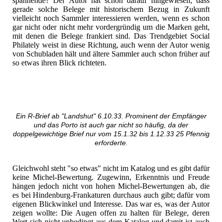
spannende? Der Autor hat schon darauf hingewiesen, dass
gerade solche Belege mit historischem Bezug in Zukunft
vielleicht noch Sammler interessieren werden, wenn es schon
gar nicht oder nicht mehr vordergründig um die Marken geht,
mit denen die Belege frankiert sind. Das Trendgebiet Social
Philately weist in diese Richtung, auch wenn der Autor wenig
von Schubladen hält und ältere Sammler auch schon früher auf
so etwas ihren Blick richteten.
Ein R-Brief ab "Landshut" 6.10.33. Prominent der Empfänger
und das Porto ist auch gar nicht so häufig, da der
doppelgewichtige Brief nur vom 15.1.32 bis 1.12.33 25 Pfennig
erforderte.
Gleichwohl steht "so etwas" nicht im Katalog und es gibt dafür
keine Michel-Bewertung. Zugewinn, Erkenntnis und Freude
hängen jedoch nicht von hohen Michel-Bewertungen ab, die
es bei Hindenburg-Frankaturen durchaus auch gibt; dafür vom
eigenen Blickwinkel und Interesse. Das war es, was der Autor
zeigen wollte: Die Augen offen zu halten für Belege, deren
Wert sich nicht unbedingt aus dem Katalog und damit ist auch