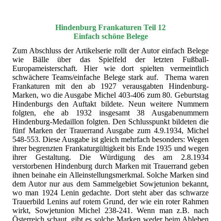
Hindenburg Frankaturen Teil 12
Einfach schöne Belege
Zum Abschluss der Artikelserie rollt der Autor einfach Belege
wie Bälle über das Spielfeld der letzten Fußball-
Europameisterschaft. Hier wie dort spielten vermeintlich
schwächere Teams/einfache Belege stark auf. Thema waren
Frankaturen mit den ab 1927 verausgabten Hindenburg-
Marken, wo die Ausgabe Michel 403-406 zum 80. Geburtstag
Hindenburgs den Auftakt bildete. Neun weitere Nummern
folgten, ehe ab 1932 insgesamt 38 Ausgabenummern
Hindenburg-Medaillon folgten. Den Schlusspunkt bildeten die
fünf Marken der Trauerrand Ausgabe zum 4.9.1934, Michel
548-553. Diese Ausgabe ist gleich mehrfach besonders: Wegen
ihrer begrenzten Frankaturgültigkeit bis Ende 1935 und wegen
ihrer Gestaltung. Die Würdigung des am 2.8.1934
verstorbenen Hindenburg durch Marken mit Trauerrand geben
ihnen beinahe ein Alleinstellungsmerkmal. Solche Marken sind
dem Autor nur aus dem Sammelgebiet Sowjetunion bekannt,
wo man 1924 Lenin gedachte. Dort steht aber das schwarze
Trauerbild Lenins auf rotem Grund, der wie ein roter Rahmen
wirkt, Sowjetunion Michel 238-241. Wenn man z.B. nach
Österreich schaut, gibt es solche Marken weder beim Ableben