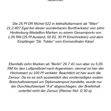
Die 25 Pf DR Michel 522 in lebhaftultarmarin ab "Wien"
21.2.40? Egal bei dieser wunderbaren Buntfrankatur von zehn
Hindenburg-Medaillon-Marken zu einem Gesamtporto von
1,05 RM (25 Pf Ausland, 50 Eil, 30 Pf Einschreiben) und dem
Empfänger "Dir. Tobler" vom Emmenthaler Käse!
Ebenfalls zehn Marken ab "Berlin" 26.7.41 nun aber zu 5,05
RM für den Luftpostbrief nach Argentinien; viermal ist hier der
Höchstwert zu 100 Pf verklebt. Beachtlich ist hier auch die
Zensur: Da es es sich ausweislich des vorderseitigen ovalen
Botschaftsstempel um Diplomatenpost handelte, wurde nur
der Durchlaufstempel "A d" abgeschlagen, der Briefinhalt
unterfiel nicht der Zensur (Riemer Ref. D 30 a).