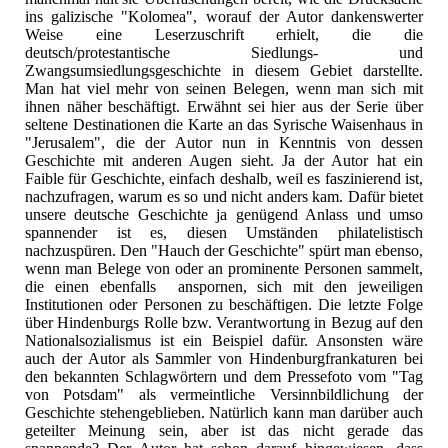
ins galizische "Kolomea", worauf der Autor dankenswerter
Weise eine Leserzuschrift erhielt, die die
deutsch/protestantische Siedlungs- und
Zwangsumsiedlungsgeschichte in diesem Gebiet darstellte.
Man hat viel mehr von seinen Belegen, wenn man sich mit
ihnen näher beschäftigt. Erwähnt sei hier aus der Serie über
seltene Destinationen die Karte an das Syrische Waisenhaus in
"Jerusalem", die der Autor nun in Kenntnis von dessen
Geschichte mit anderen Augen sieht. Ja der Autor hat ein
Faible für Geschichte, einfach deshalb, weil es faszinierend ist,
nachzufragen, warum es so und nicht anders kam. Dafür bietet
unsere deutsche Geschichte ja genügend Anlass und umso
spannender ist es, diesen Umständen philatelistisch
nachzuspüren. Den "Hauch der Geschichte" spürt man ebenso,
wenn man Belege von oder an prominente Personen sammelt,
die einen ebenfalls anspornen, sich mit den jeweiligen
Institutionen oder Personen zu beschäftigen. Die letzte Folge
über Hindenburgs Rolle bzw. Verantwortung in Bezug auf den
Nationalsozialismus ist ein Beispiel dafür. Ansonsten wäre
auch der Autor als Sammler von Hindenburgfrankaturen bei
den bekannten Schlagwörtern und dem Pressefoto vom "Tag
von Potsdam" als vermeintliche Versinnbildlichung der
Geschichte stehengeblieben. Natürlich kann man darüber auch
geteilter Meinung sein, aber ist das nicht gerade das