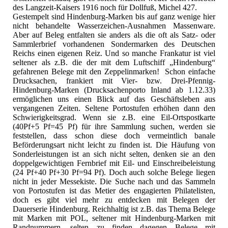
des Langzeit-Kaisers 1916 noch für Dollfuß, Michel 427.
Gestempelt sind Hindenburg-Marken bis auf ganz wenige hier
nicht behandelte Wasserzeichen-Ausnahmen Massenware.
Aber auf Beleg entfalten sie anders als die oft als Satz- oder
Sammlerbrief vorhandenen Sondermarken des Deutschen
Reichs einen eigenen Reiz. Und so manche Frankatur ist viel
seltener als z.B. die der mit dem Luftschiff „Hindenburg“
gefahrenen Belege mit den Zeppelinmarken! Schon einfache
Drucksachen, frankiert mit Vier- bzw. Drei-Pfennig-
Hindenburg-Marken (Drucksachenporto Inland ab 1.12.33)
ermöglichen uns einen Blick auf das Geschäftsleben aus
vergangenen Zeiten. Seltene Portostufen erhöhen dann den
Schwierigkeitsgrad. Wenn sie z.B. eine Eil-Ortspostkarte
(40Pf+5 Pf=45 Pf) für ihre Sammlung suchen, werden sie
feststellen, dass schon diese doch vermeintlich banale
Beförderungsart nicht leicht zu finden ist. Die Häufung von
Sonderleistungen ist an sich nicht selten, denken sie an den
doppelgewichtigen Fernbrief mit Eil- und Einschreibeleistung
(24 Pf+40 Pf+30 Pf=94 Pf). Doch auch solche Belege liegen
nicht in jeder Messekiste. Die Suche nach und das Sammeln
von Portostufen ist das Metier des engagierten Philatelisten,
doch es gibt viel mehr zu entdecken mit Belegen der
Dauerserie Hindenburg. Reichhaltig ist z.B. das Thema Belege
mit Marken mit POL, seltener mit Hindenburg-Marken mit
Randnummern, selten zu finden dagegen Belege mit