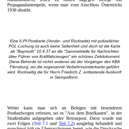
Propagandastempeln, wenn man vom Anschluss Österreichs
1938 absieht.
Eine 6-Pf-Postkarte (Vorder- und Rückseite) mit polizeilicher
POL-Lochung ist auch keine Seltenheit und doch ist die Karte
ab "Bayreuth" 10.4.37 an die "Sammelstelle für Nachrichten
über Führer von Kraftfahrzeugen" ein schönes Zeitdokument.
Diese Behörde ist nichts anderes als der Vorgänger des KBA
Flensburg, wo die sogenannte Verkehrssünderkartei geführt
wird. Rückseitig die für Herrn Friedrich Z. entlastende Auskunft
in Stempelform.
Weiter kann man sich an Belegen mit besonderen
Postlaufwegen erfreuen, sei es "Aus dem Briefkasten", in der
Straßenbahn aufgegeben oder Retourpost. Diese wurde mit
zwei Folgen (
Teil 7.1
und
Teil 7.2
) ausgiebig behandelt und
manchmal hält sie Überraschungen bereit, wie die Drucksache