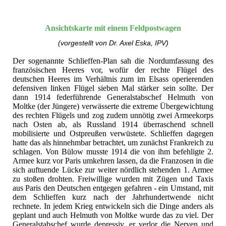
Ansichtskarte mit einem Feldpostwagen
(vorgestellt von Dr. Axel Eska, IPV)
Der sogenannte Schlieffen-Plan sah die Nordumfassung des
französischen Heeres vor, wofür der rechte Flügel des
deutschen Heeres im Verhältnis zum im Elsass operierenden
defensiven linken Flügel sieben Mal stärker sein sollte. Der
dann 1914 federführende Generalstabschef Helmuth von
Moltke (der Jüngere) verwässerte die extreme Übergewichtung
des rechten Flügels und zog zudem unnötig zwei Armeekorps
nach Osten ab, als Russland 1914 überraschend schnell
mobilisierte und Ostpreußen verwüstete. Schlieffen dagegen
hatte das als hinnehmbar betrachtet, um zunächst Frankreich zu
schlagen. Von Bülow musste 1914 die von ihm befehligte 2.
Armee kurz vor Paris umkehren lassen, da die Franzosen in die
sich auftuende Lücke zur weiter nördlich stehenden 1. Armee
zu stoßen drohten. Freiwillige wurden mit Zügen und Taxis
aus Paris den Deutschen entgegen gefahren - ein Umstand, mit
dem Schlieffen kurz nach der Jahrhundertwende nicht
rechnete. In jedem Krieg entwickeln sich die Dinge anders als
geplant und auch Helmuth von Moltke wurde das zu viel. Der
Generalstabschef wurde depressiv, er verlor die Nerven und