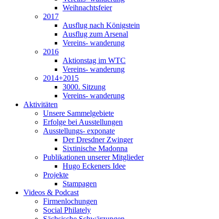
Weihnachtsfeier
2017
Ausflug nach Königstein
Ausflug zum Arsenal
Vereins- wanderung
2016
Aktionstag im WTC
Vereins- wanderung
2014+2015
3000. Sitzung
Vereins- wanderung
Aktivitäten
Unsere Sammelgebiete
Erfolge bei Ausstellungen
Ausstellungs- exponate
Der Dresdner Zwinger
Sixtinische Madonna
Publikationen unserer Mitglieder
Hugo Eckeners Idee
Projekte
Stampagen
Videos & Podcast
Firmenlochungen
Social Philately
Sächsische Schwärzungen