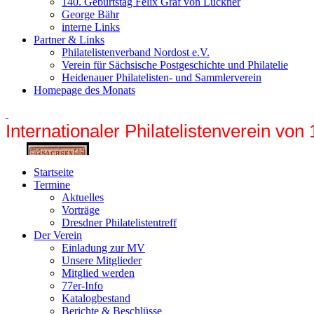
140. Geburtstag Felix Graf von Luckner
George Bähr
interne Links
Partner & Links
Philatelistenverband Nordost e.V.
Verein für Sächsische Postgeschichte und Philatelie
Heidenauer Philatelisten- und Sammlerverein
Homepage des Monats
Internationaler Philatelistenverein von
Startseite
Termine
Aktuelles
Vorträge
Dresdner Philatelistentreff
Der Verein
Einladung zur MV
Unsere Mitglieder
Mitglied werden
77er-Info
Katalogbestand
Berichte & Beschlüsse