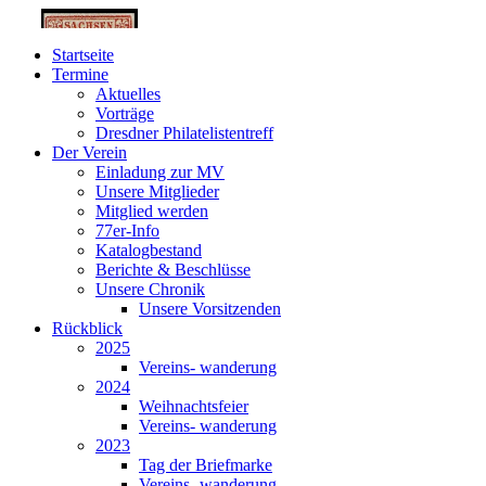
Startseite
Termine
Aktuelles
Vorträge
Dresdner Philatelistentreff
Der Verein
Einladung zur MV
Unsere Mitglieder
Mitglied werden
77er-Info
Katalogbestand
Berichte & Beschlüsse
Unsere Chronik
Unsere Vorsitzenden
Rückblick
2025
Vereins- wanderung
2024
Weihnachtsfeier
Vereins- wanderung
2023
Tag der Briefmarke
Vereins- wanderung