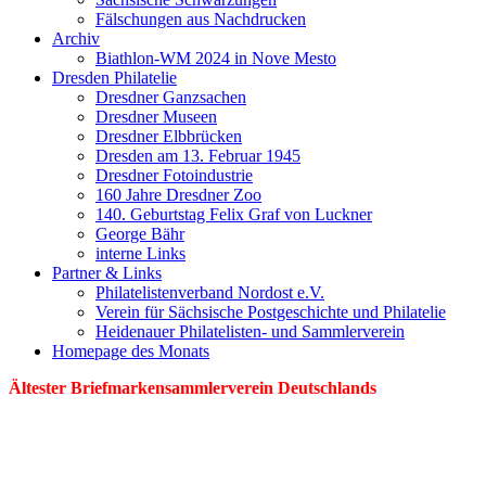
Fälschungen aus Nachdrucken
Archiv
Biathlon-WM 2024 in Nove Mesto
Dresden Philatelie
Dresdner Ganzsachen
Dresdner Museen
Dresdner Elbbrücken
Dresden am 13. Februar 1945
Dresdner Fotoindustrie
160 Jahre Dresdner Zoo
140. Geburtstag Felix Graf von Luckner
George Bähr
interne Links
Partner & Links
Philatelistenverband Nordost e.V.
Verein für Sächsische Postgeschichte und Philatelie
Heidenauer Philatelisten- und Sammlerverein
Homepage des Monats
Ältester Briefmarkensammlerverein Deutschlands