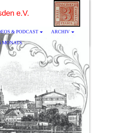
sden e.V.
DEOS & PODCAST
ARCHIV
S MONATS