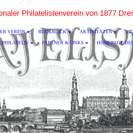
ionaler Philatelistenverein von 1877 Dr
e
ER VEREIN
RÜCKBLICK
AKTIVITÄTEN
VI
 PHILATELIE
PARTNER & LINKS
HOMEPAGE DE