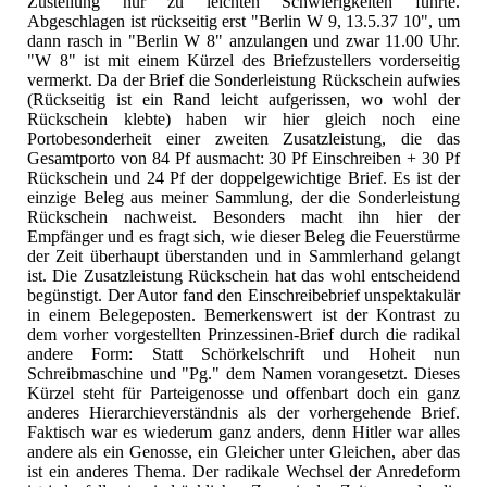
Zustellung nur zu leichten Schwierigkeiten führte.
Abgeschlagen ist rückseitig erst "Berlin W 9, 13.5.37 10", um
dann rasch in "Berlin W 8" anzulangen und zwar 11.00 Uhr.
"W 8" ist mit einem Kürzel des Briefzustellers vorderseitig
vermerkt. Da der Brief die Sonderleistung Rückschein aufwies
(Rückseitig ist ein Rand leicht aufgerissen, wo wohl der
Rückschein klebte) haben wir hier gleich noch eine
Portobesonderheit einer zweiten Zusatzleistung, die das
Gesamtporto von 84 Pf ausmacht: 30 Pf Einschreiben + 30 Pf
Rückschein und 24 Pf der doppelgewichtige Brief. Es ist der
einzige Beleg aus meiner Sammlung, der die Sonderleistung
Rückschein nachweist. Besonders macht ihn hier der
Empfänger und es fragt sich, wie dieser Beleg die Feuerstürme
der Zeit überhaupt überstanden und in Sammlerhand gelangt
ist. Die Zusatzleistung Rückschein hat das wohl entscheidend
begünstigt. Der Autor fand den Einschreibebrief unspektakulär
in einem Belegeposten. Bemerkenswert ist der Kontrast zu
dem vorher vorgestellten Prinzessinen-Brief durch die radikal
andere Form: Statt Schörkelschrift und Hoheit nun
Schreibmaschine und "Pg." dem Namen vorangesetzt. Dieses
Kürzel steht für Parteigenosse und offenbart doch ein ganz
anderes Hierarchieverständnis als der vorhergehende Brief.
Faktisch war es wiederum ganz anders, denn Hitler war alles
andere als ein Genosse, ein Gleicher unter Gleichen, aber das
ist ein anderes Thema. Der radikale Wechsel der Anredeform