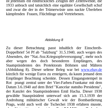
ist jedenfalls ein eindrückliches Zeugnis der Zeitenwende, die
1933 anbrach und tatsächlich eine egalitäre Gesellschaft schuf
und zwar die der in der Trümerwüste ums nackte Überleben
kämpfenden Frauen, Flüchtlinge und Vertriebenen.
Abbildung 8
Zu dieser Betrachtung passt inhaltlich der Einschreib-
Doppelbrief 54 Pf ab "Salzburg" 31.5.1940, auch wegen des
Absenders, der "Nat.-Soz.Kriegsopferversorgung", mehr noch
aber wegen des doch besonderen Empfängers, des
Staatspräsidenten des Protektorats Böhmen und Mähren
(Abbildung 8). Dieser seltene Beleg war bei
www.ebay.de
kürzlich für wenige Euros zu ersteigern, da kaum jemand dem
Empfänger Beachtung schenkte. Dessen Eingangsstempel in
Rot prangt zentral unter der Vier-Farben-Frankatur mit dem
Datum 3.6.1940 auf dem Brief "Kancelar statniho Presidenta",
der Kanzlei des Staatspräsidenten Emil Hacha. Dieser 1938
gewählte Staaspräsident unterwarf sich am 15.3.1939 der
Androhung militärischer Gewalt wie der Bombardierung
Prags, wohl auch weil die Tschechei 1938 erfahren musste,