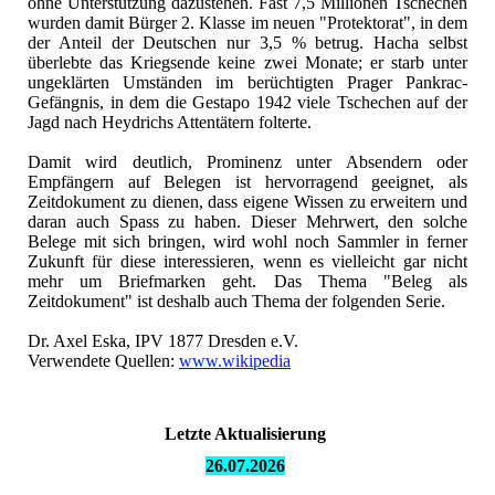
ohne Unterstützung dazustehen. Fast 7,5 Millionen Tschechen
wurden damit Bürger 2. Klasse im neuen "Protektorat", in dem
der Anteil der Deutschen nur 3,5 % betrug. Hacha selbst
überlebte das Kriegsende keine zwei Monate; er starb unter
ungeklärten Umständen im berüchtigten Prager Pankrac-
Gefängnis, in dem die Gestapo 1942 viele Tschechen auf der
Jagd nach Heydrichs Attentätern folterte.
Damit wird deutlich, Prominenz unter Absendern oder
Empfängern auf Belegen ist hervorragend geeignet, als
Zeitdokument zu dienen, dass eigene Wissen zu erweitern und
daran auch Spass zu haben. Dieser Mehrwert, den solche
Belege mit sich bringen, wird wohl noch Sammler in ferner
Zukunft für diese interessieren, wenn es vielleicht gar nicht
mehr um Briefmarken geht. Das Thema "Beleg als
Zeitdokument" ist deshalb auch Thema der folgenden Serie.
Dr. Axel Eska, IPV 1877 Dresden e.V.
Verwendete Quellen:
www.wikipedia
Letzte Aktualisierung
26.07.
2026